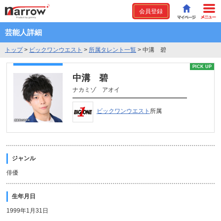
会員登録
芸能人詳細
トップ
>
ビックワンウエスト
>
所属タレント一覧
>
中溝 碧
PICK UP
中溝 碧
ナカミゾ アオイ
ビックワンウエスト
所属
ジャンル
俳優
生年月日
1999年1月31日