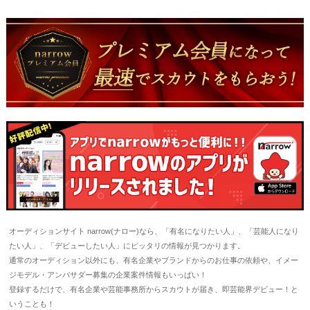
オーディションサイト narrow(ナロー)なら、「有名になりたい人」、「芸能人になり
たい人」、「デビューしたい人」にピッタリの情報が見つかります。
通常のオーディション以外にも、有名企業やブランドからのお仕事の依頼や、イメー
ジモデル・アンバサダー募集の企業案件情報もいっぱい！
登録するだけで、有名企業や芸能事務所からスカウトが届き、即芸能界デビュー！と
いうことも！