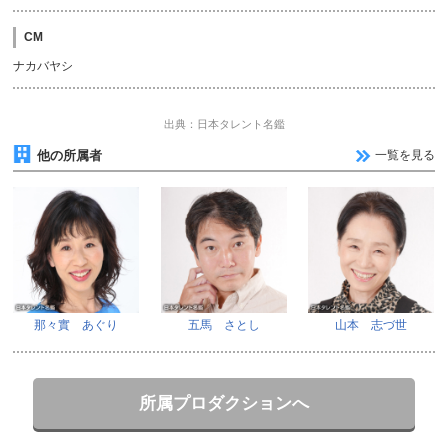
CM
ナカバヤシ
出典：日本タレント名鑑
他の所属者
一覧を見る
那々實 あぐり
五馬 さとし
山本 志づ世
所属プロダクションへ