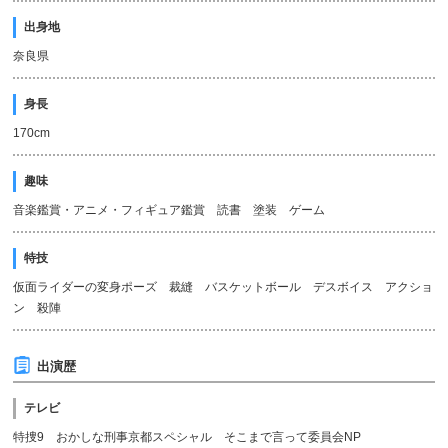
出身地
奈良県
身長
170cm
趣味
音楽鑑賞・アニメ・フィギュア鑑賞 読書 塗装 ゲーム
特技
仮面ライダーの変身ポーズ 裁縫 バスケットボール デスボイス アクショ
ン 殺陣
出演歴
テレビ
特捜9 おかしな刑事京都スペシャル そこまで言って委員会NP