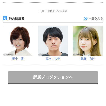
出典：日本タレント名鑑
他の所属者
一覧を見る
野中 藍
森本 太登
鶴野 有紗
所属プロダクションへ