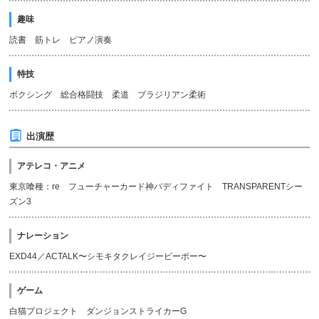
趣味
読書 筋トレ ピアノ演奏
特技
ボクシング 総合格闘技 柔道 ブラジリアン柔術
出演歴
アテレコ・アニメ
東京喰種：re フューチャーカード神バディファイト TRANSPARENTシー
ズン3
ナレーション
EXD44／ACTALK〜シモキタクレイジーピーポー〜
ゲーム
白猫プロジェクト ダンジョンストライカーG