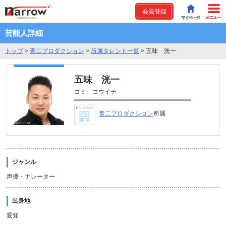
会員登録
芸能人詳細
トップ
>
青二プロダクション
>
所属タレント一覧
>
五味 洸一
五味 洸一
ゴミ コウイチ
青二プロダクション
所属
ジャンル
声優・ナレーター
出身地
愛知