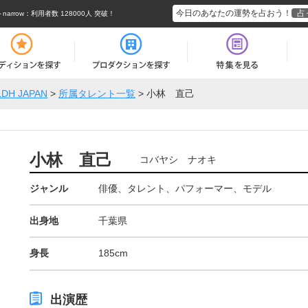
今日のあなたの運勢を占おう！
占
rrow
：利用者数 128000人 突破！
LDH JAPAN
>
所属タレント一覧
>
小林 直己
小林 直己
コバヤシ ナオキ
ジャンル
俳優、タレント、パフォーマー、モデル
出身地
千葉県
身長
185cm
出演歴