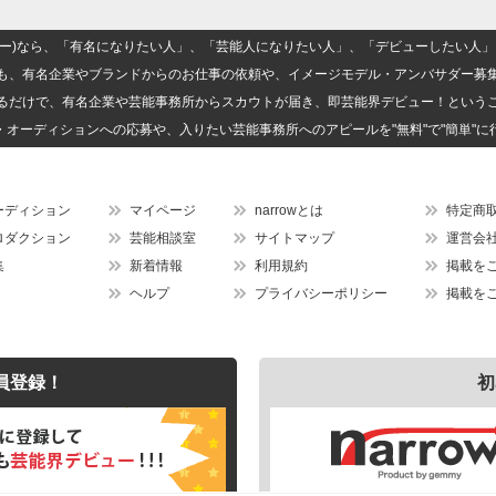
(ナロー)なら、「有名になりたい人」、「芸能人になりたい人」、「デビューしたい
も、有名企業やブランドからのお仕事の依頼や、イメージモデル・アンバサダー募
るだけで、有名企業や芸能事務所からスカウトが届き、即芸能界デビュー！という
・オーディションへの応募や、入りたい芸能事務所へのアピールを"無料"で"簡単"に
ーディション
マイページ
narrowとは
特定商
ロダクション
芸能相談室
サイトマップ
運営会
集
新着情報
利用規約
掲載を
ヘルプ
プライバシーポリシー
掲載を
員登録！
初