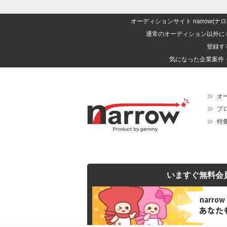
オーディションサイト narrow
通常のオーディション以外に
登録す
気になった企業案件
オ
プ
特
いますぐ無料会