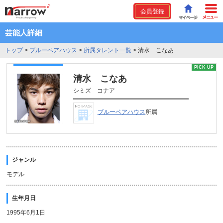
会員登録
芸能人詳細
トップ
>
ブルーベアハウス
>
所属タレント一覧
>
清水 こなあ
PICK UP
清水 こなあ
シミズ コナア
ブルーベアハウス
所属
ジャンル
モデル
生年月日
1995年6月1日