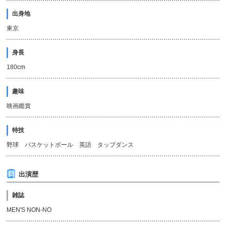
出身地
東京
身長
180cm
趣味
映画鑑賞
特技
野球 バスケットボール 英語 タップダンス
出演歴
雑誌
MEN'S NON-NO