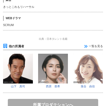
舞台
きっとこれもリハーサル
WEBドラマ
SCRUM
出典：日本タレント名鑑
他の所属者
一覧を見る
山下 真司
西原 亜希
落合 由佳
所属プロダクションへ