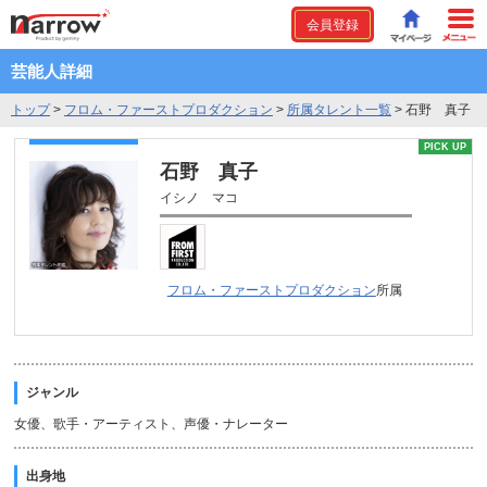
会員登録
芸能人詳細
トップ
>
フロム・ファーストプロダクション
>
所属タレント一覧
>
石野 真子
PICK UP
石野 真子
イシノ マコ
フロム・ファーストプロダクション
所属
ジャンル
女優、歌手・アーティスト、声優・ナレーター
出身地