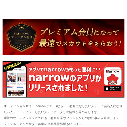
オーディションサイト narrow(ナロー)なら、「有名になりたい人」、「芸能人になり
たい人」、「デビューしたい人」にピッタリの情報が見つかります。
通常のオーディション以外にも、有名企業やブランドからのお仕事の依頼や、イメー
ジモデル・アンバサダー募集の企業案件情報もいっぱい！