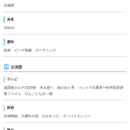
兵庫県
身長
156cm
趣味
絵画 ビーズ刺繍 ガーデニング
出演歴
テレビ
放課後カルテ2025秋 光る君へ 拾われた男 パンドラの果実〜科学犯罪捜
査ファイル やんごとなき一族
映画
女神降臨 大綱引の恋 わかれうた グッバイエレジー