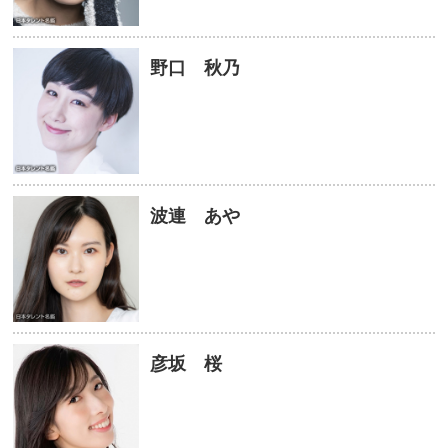
野口 秋乃
波連 あや
彦坂 桜