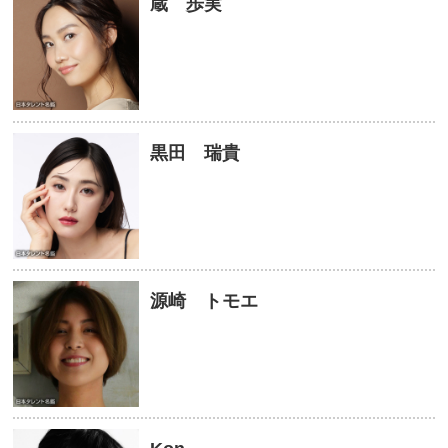
蔵 歩実
黒田 瑞貴
源崎 トモエ