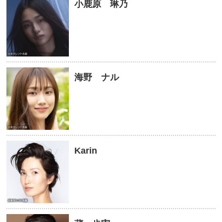
小鹿原 琳乃
海野 ナル
Karin