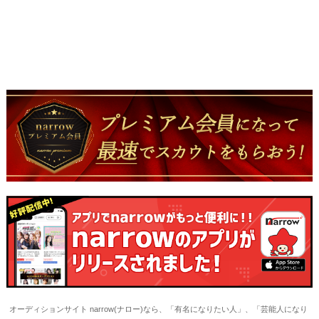
オーディションサイト narrow(ナロー)なら、「有名になりたい人」、「芸能人になり