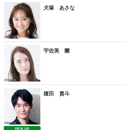
犬塚 あさな
宇佐美 蘭
榎田 貴斗
PICK UP