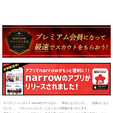
オーディションサイト narrow(ナロー)なら、「有名になりたい人」、「芸能人になり
たい人」、「デビューしたい人」にピッタリの情報が見つかります。