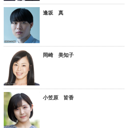
逢坂 真
岡崎 美知子
小笠原 皆香