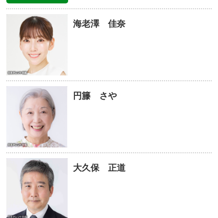
海老澤 佳奈
円籐 さや
大久保 正道