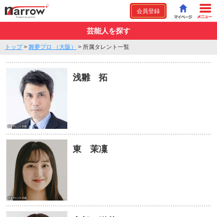
会員登録
芸能人を探す
トップ
>
舞夢プロ （大阪）
>
所属タレント一覧
浅雛 拓
東 茉凜