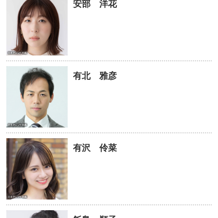
安部 洋花
有北 雅彦
有沢 伶菜