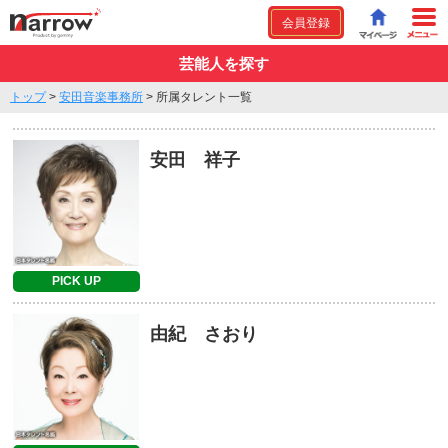
会員登録
芸能人を探す
トップ
>
安田音楽事務所
>
所属タレント一覧
安田 祥子
PICK UP
由紀 さおり