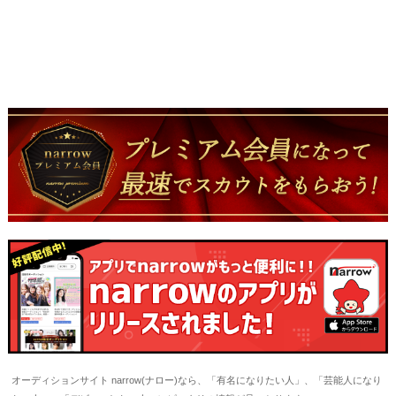
オーディションサイト narrow(ナロー)なら、「有名になりたい人」、「芸能人になり