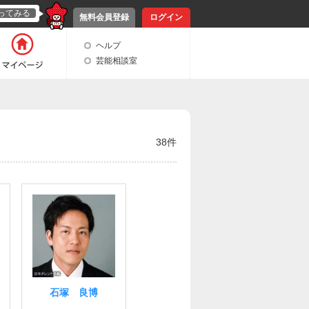
ってみる
無料会員登録
ログイン
ヘルプ
芸能相談室
38件
石塚 良博