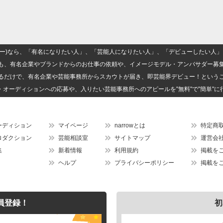
(ナロー)なら、「有名になりたい人」、「芸能人になりたい人」、「デビューしたい
も、有名企業やブランドからのお仕事の依頼や、イメージモデル・アンバサダー募
るだけで、有名企業や芸能事務所からスカウトが届き、即芸能界デビュー！という
・オーディションへの応募や、入りたい芸能事務所へのアピールを"無料"で"簡単"に
ーディション
マイページ
narrowとは
特定商
ロダクション
芸能相談室
サイトマップ
運営会
集
新着情報
利用規約
掲載を
ヘルプ
プライバシーポリシー
掲載を
員登録！
初