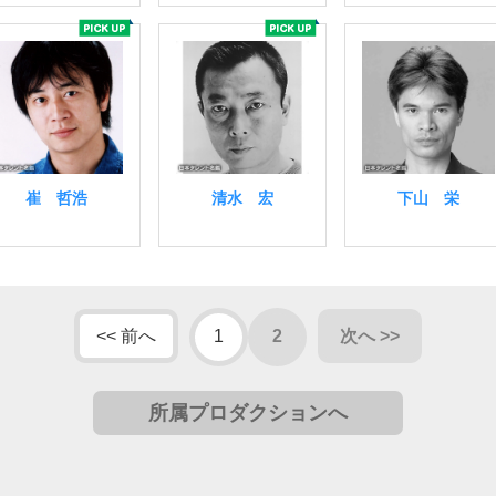
崔 哲浩
清水 宏
下山 栄
<< 前へ
1
2
次へ >>
所属プロダクションへ