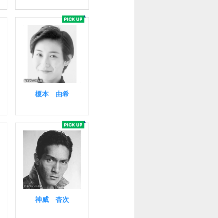
榎本 由希
神威 杏次