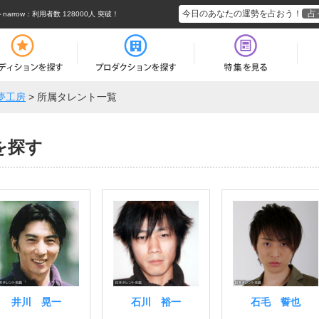
今日のあなたの運勢を占おう！
占
rrow
：利用者数 128000人 突破！
夢工房
>
所属タレント一覧
を探す
井川 晃一
石川 裕一
石毛 誓也