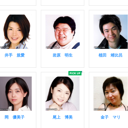
井手 規愛
岩原 明生
植田 靖比呂
岡 優美子
尾上 博美
金子 マリ