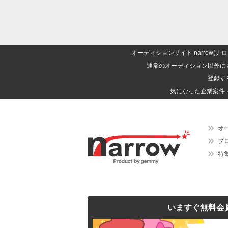
オーディションサイト narrow
通常のオーディション以外に
登録す
気になった企業案件
オ
プ
特
いますぐ無料会