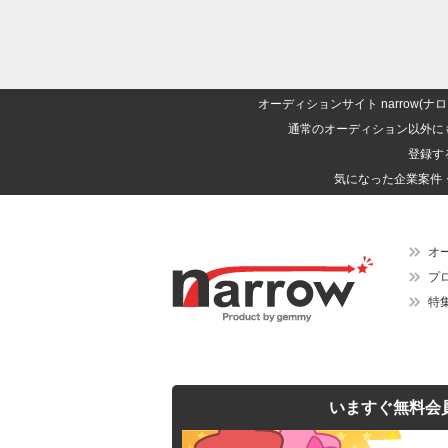
オーディションサイト narrow
通常のオーディション以外に
登録す
気になった企業案件
オ
プ
特
いますぐ無料会