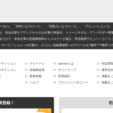
(ナロー)なら、「有名になりたい人」、「芸能人になりたい人」、「デビューしたい
も、有名企業やブランドからのお仕事の依頼や、イメージモデル・アンバサダー募
るだけで、有名企業や芸能事務所からスカウトが届き、即芸能界デビュー！という
・オーディションへの応募や、入りたい芸能事務所へのアピールを"無料"で"簡単"に
ーディション
マイページ
narrowとは
特定商
ロダクション
芸能相談室
サイトマップ
運営会
集
新着情報
利用規約
掲載を
ヘルプ
プライバシーポリシー
掲載を
員登録！
初