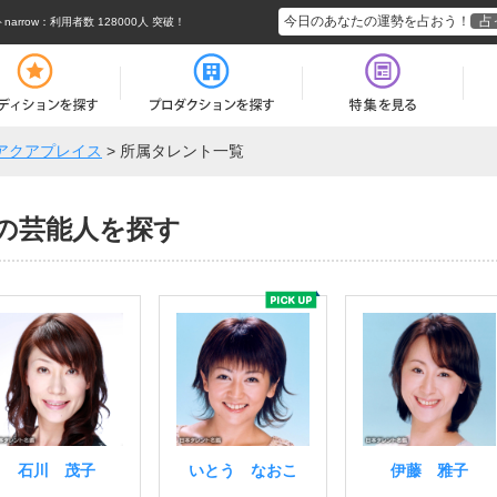
今日のあなたの運勢を占おう！
占
rrow
：利用者数 128000人 突破！
アクアプレイス
>
所属タレント一覧
の芸能人を探す
石川 茂子
いとう なおこ
伊藤 雅子