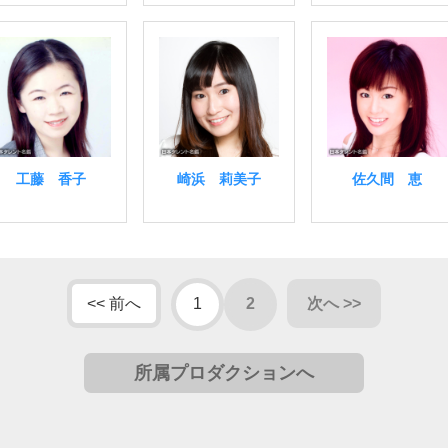
工藤 香子
崎浜 莉美子
佐久間 恵
<< 前へ
1
2
次へ >>
所属プロダクションへ