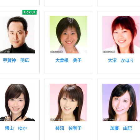
宇賀神 明広
大曽根 典子
大沼 かほり
帰山 ゆか
柿沼 佐智子
加藤 由記