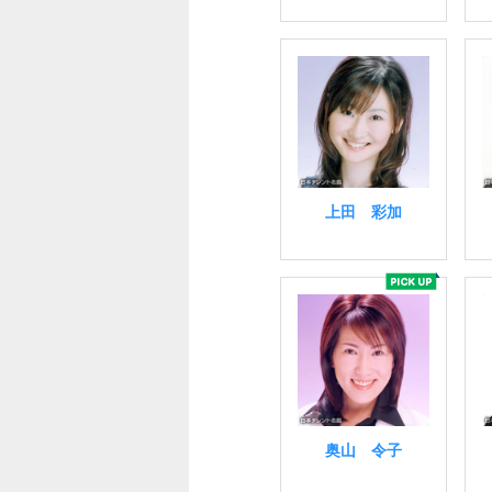
上田 彩加
奥山 令子