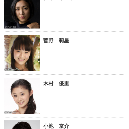
菅野 莉星
木村 優里
小池 京介