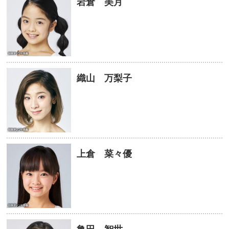
岩倉 美月
織山 万梨子
上倉 菜々優