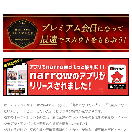
オーディションサイト narrow(ナロー)なら、「有名になりたい人」、「芸能人になり
たい人」、「デビューしたい人」にピッタリの情報が見つかります。
通常のオーディション以外にも、有名企業やブランドからのお仕事の依頼や、イメー
ジモデル・アンバサダー募集の企業案件情報もいっぱい！
登録するだけで、有名企業や芸能事務所からスカウトが届き、即芸能界デビュー！と