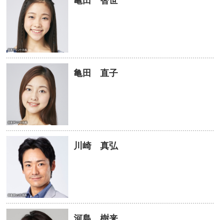
亀田 智世
亀田 直子
川崎 真弘
河島 樹来