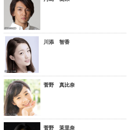
川添 智香
菅野 真比奈
菅野 茉里奈