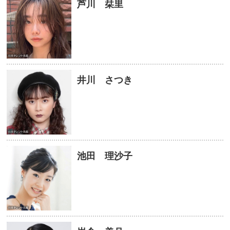
芦川 栞里
井川 さつき
池田 理沙子