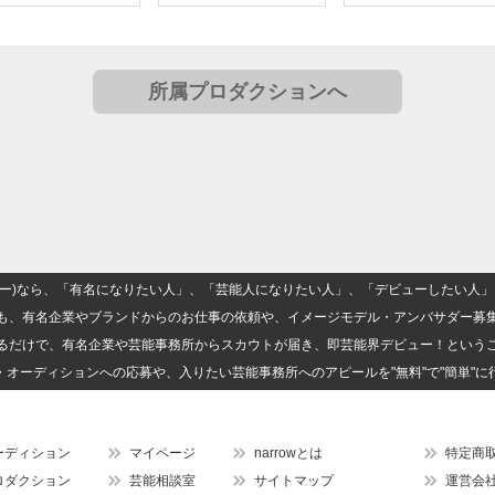
所属プロダクションへ
(ナロー)なら、「有名になりたい人」、「芸能人になりたい人」、「デビューしたい
も、有名企業やブランドからのお仕事の依頼や、イメージモデル・アンバサダー募
るだけで、有名企業や芸能事務所からスカウトが届き、即芸能界デビュー！という
・オーディションへの応募や、入りたい芸能事務所へのアピールを"無料"で"簡単"に
ーディション
マイページ
narrowとは
特定商
ロダクション
芸能相談室
サイトマップ
運営会