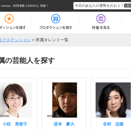
今日のあなたの運勢を占おう！
占
rrow
：利用者数 128000人 突破！
エクステンション
>
所属タレント一覧
属の芸能人を探す
小松 美智子
坂本 豪大
谷村 志穂