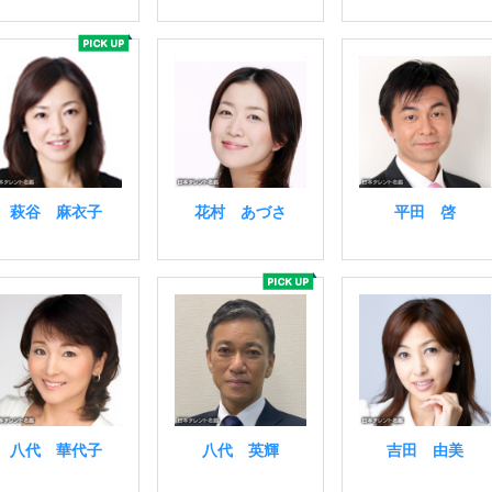
萩谷 麻衣子
花村 あづさ
平田 啓
八代 華代子
八代 英輝
吉田 由美