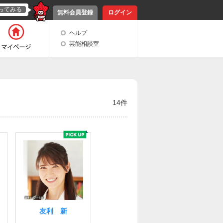
ってみる
無料会員登録
ログイン
ヘルプ
芸能相談室
14件
友利 新