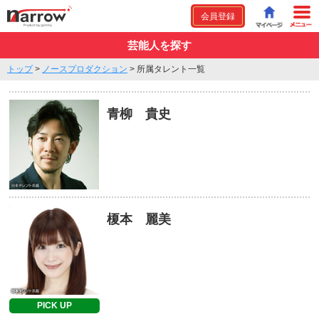
会員登録
芸能人を探す
トップ
>
ノースプロダクション
>
所属タレント一覧
青柳 貴史
榎本 麗美
PICK UP