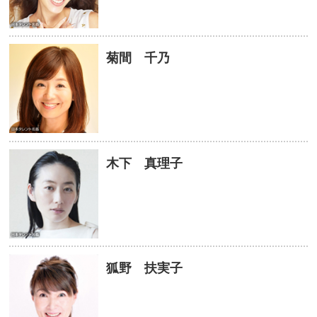
菊間 千乃
木下 真理子
狐野 扶実子