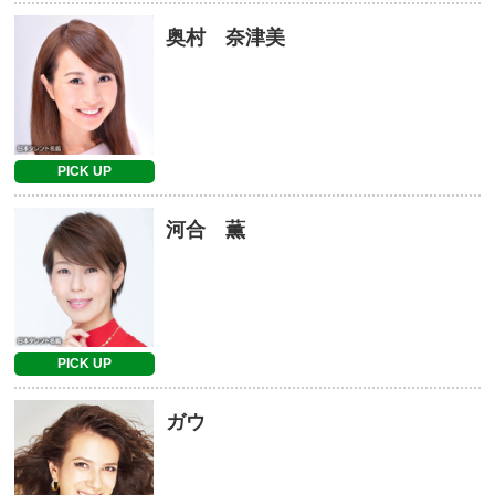
奥村 奈津美
PICK UP
河合 薫
PICK UP
ガウ