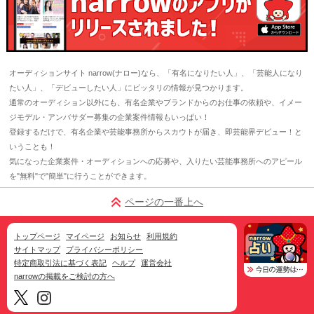
オーディションサイト narrow(ナロー)なら、「有名になりたい人」、「芸能人になり
たい人」、「デビューしたい人」にピッタリの情報が見つかります。
通常のオーディション以外にも、有名企業やブランドからのお仕事の依頼や、イメー
ジモデル・アンバサダー募集の企業案件情報もいっぱい！
登録するだけで、有名企業や芸能事務所からスカウトが届き、即芸能界デビュー！と
いうことも！
気になった企業案件・オーディションへの応募や、入りたい芸能事務所へのアピール
を"無料"で"簡単"に行うことができます。
ページの一番上へ
トップページ
マイページ
お知らせ
利用規約
サイトマップ
プライバシーポリシー
特定商取引法に基づく表記
ヘルプ
運営会社
narrowの掲載をご検討の方へ