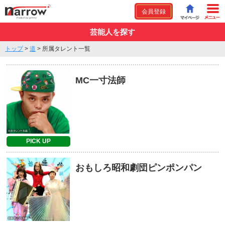
会員登録
芸能人を探す
トップ
>
道
>
所属タレント一覧
MC一寸法師
PICK UP
おもしろ昭和劇団ピンポンパン