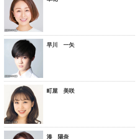
早川 一矢
町屋 美咲
湊 陽奈