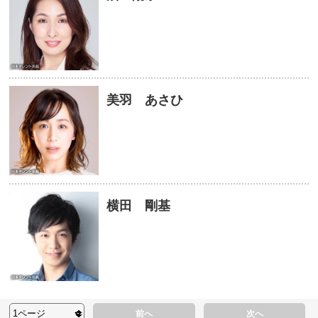
美羽 あさひ
横田 剛基
前へ
次へ