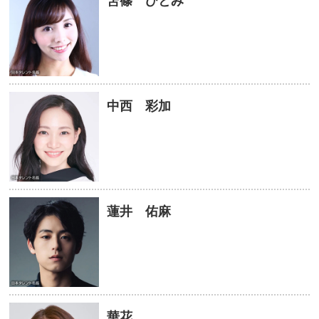
笘篠 ひとみ
中西 彩加
蓮井 佑麻
華花