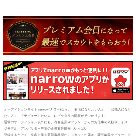
オーディションサイト narrow(ナロー)なら、「有名になりたい人」、「芸能人になり
たい人」、「デビューしたい人」にピッタリの情報が見つかります。
通常のオーディション以外にも、有名企業やブランドからのお仕事の依頼や、イメー
ジモデル・アンバサダー募集の企業案件情報もいっぱい！
登録するだけで、有名企業や芸能事務所からスカウトが届き、即芸能界デビュー！と