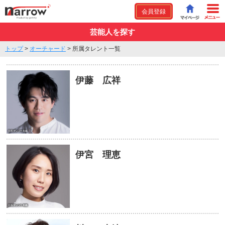
会員登録
芸能人を探す
トップ
>
オーチャード
>
所属タレント一覧
伊藤 広祥
伊宮 理恵