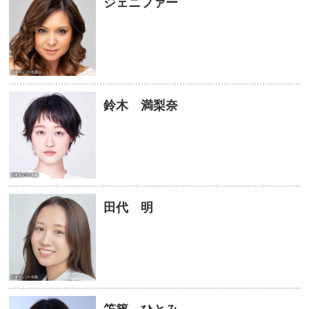
ジェニファー
鈴木 満梨奈
田代 明