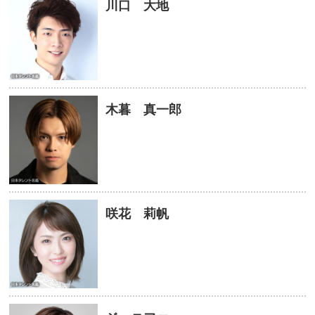
川口 大地
木暮 真一郎
咲花 莉帆