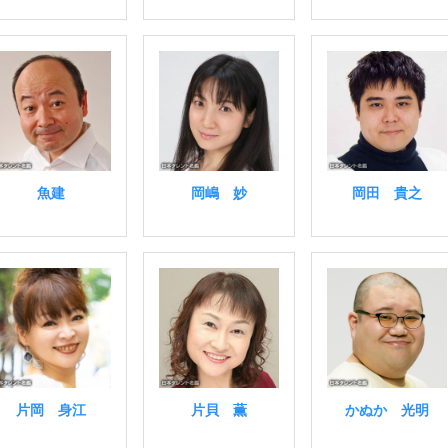
魚建
岡嶋 妙
岡田 貴之
片岡 身江
片貝 薫
かぬか 光明