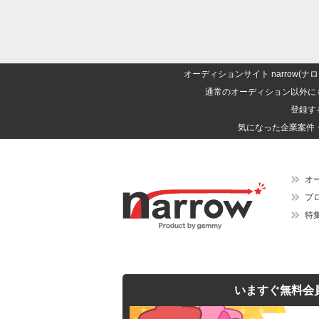
オーディションサイト narrow
通常のオーディション以外に
登録す
気になった企業案件
オ
プ
特
いますぐ無料会