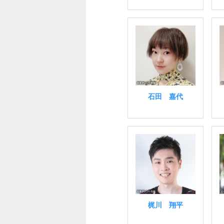
石田 嘉代
梶川 翔平