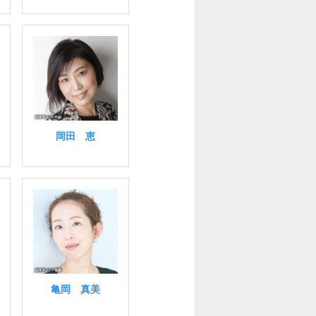
岡田 恵
亀岡 真美