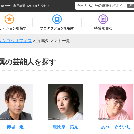
今日のあなたの運勢を占おう！
占
rrow
：利用者数 128000人 突破！
ケンユウオフィス
>
所属タレント一覧
属の芸能人を探す
赤城 進
朝比奈 拓見
あべ そういち