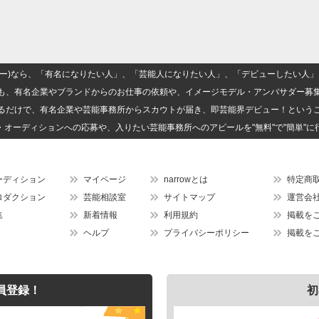
(ナロー)なら、「有名になりたい人」、「芸能人になりたい人」、「デビューしたい
も、有名企業やブランドからのお仕事の依頼や、イメージモデル・アンバサダー募
るだけで、有名企業や芸能事務所からスカウトが届き、即芸能界デビュー！という
・オーディションへの応募や、入りたい芸能事務所へのアピールを"無料"で"簡単"に
ーディション
マイページ
narrowとは
特定商
ロダクション
芸能相談室
サイトマップ
運営会
集
新着情報
利用規約
掲載を
ヘルプ
プライバシーポリシー
掲載を
員登録！
初