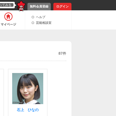
ってみる
無料会員登録
ログイン
ヘルプ
芸能相談室
87件
石上 ひなの