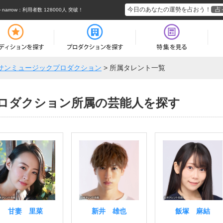
今日のあなたの運勢を占おう！
占
rrow
：利用者数 128000人 突破！
サンミュージックプロダクション
>
所属タレント一覧
ロダクション所属の芸能人を探す
甘妻 里菜
新井 雄也
飯塚 麻結