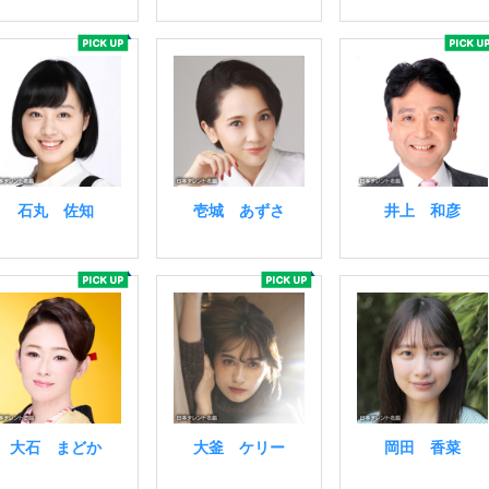
石丸 佐知
壱城 あずさ
井上 和彦
大石 まどか
大釜 ケリー
岡田 香菜