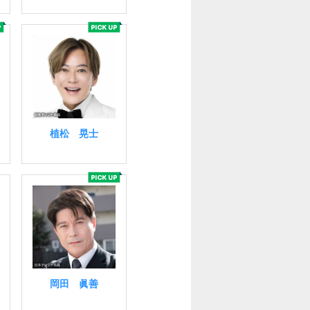
植松 晃士
岡田 眞善