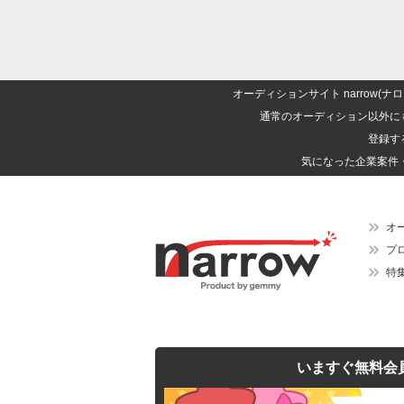
オーディションサイト narrow
通常のオーディション以外に
登録す
気になった企業案件
オ
プ
特
いますぐ無料会