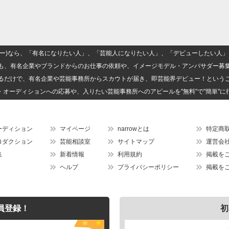
(ナロー)なら、「有名になりたい人」、「芸能人になりたい人」、「デビューしたい
も、有名企業やブランドからのお仕事の依頼や、イメージモデル・アンバサダー募
るだけで、有名企業や芸能事務所からスカウトが届き、即芸能界デビュー！という
・オーディションへの応募や、入りたい芸能事務所へのアピールを"無料"で"簡単"に
ーディション
マイページ
narrowとは
特定商
ロダクション
芸能相談室
サイトマップ
運営会
集
新着情報
利用規約
掲載を
ヘルプ
プライバシーポリシー
掲載を
員登録！
初