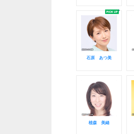
石原 あつ美
植森 美緒