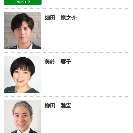
PICK UP
細田 龍之介
美鈴 響子
柳田 雅宏