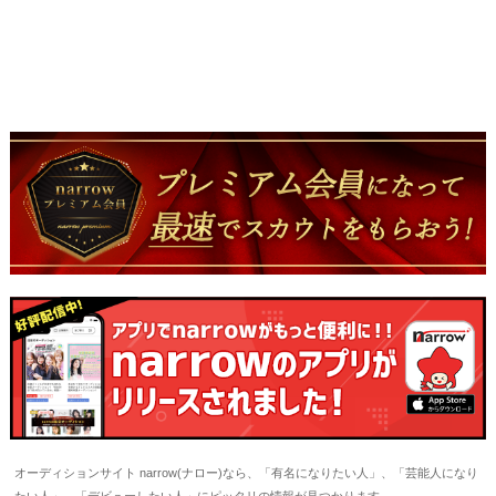
オーディションサイト narrow(ナロー)なら、「有名になりたい人」、「芸能人になり
たい人」、「デビューしたい人」にピッタリの情報が見つかります。