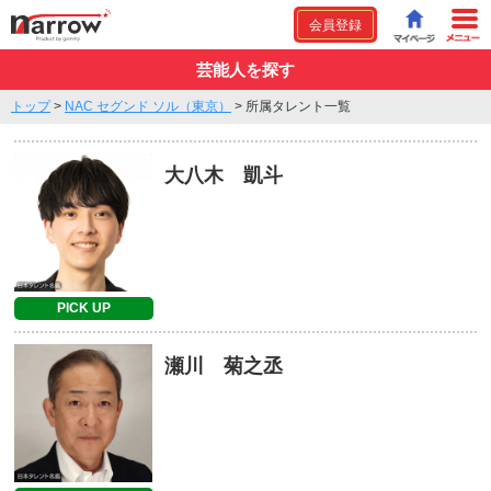
会員登録
芸能人を探す
トップ
>
NAC セグンド ソル（東京）
>
所属タレント一覧
大八木 凱斗
PICK UP
瀬川 菊之丞