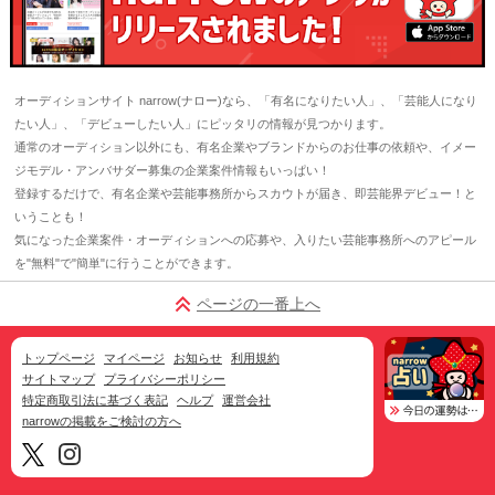
オーディションサイト narrow(ナロー)なら、「有名になりたい人」、「芸能人になり
たい人」、「デビューしたい人」にピッタリの情報が見つかります。
通常のオーディション以外にも、有名企業やブランドからのお仕事の依頼や、イメー
ジモデル・アンバサダー募集の企業案件情報もいっぱい！
登録するだけで、有名企業や芸能事務所からスカウトが届き、即芸能界デビュー！と
いうことも！
気になった企業案件・オーディションへの応募や、入りたい芸能事務所へのアピール
を"無料"で"簡単"に行うことができます。
ページの一番上へ
トップページ
マイページ
お知らせ
利用規約
サイトマップ
プライバシーポリシー
特定商取引法に基づく表記
ヘルプ
運営会社
narrowの掲載をご検討の方へ