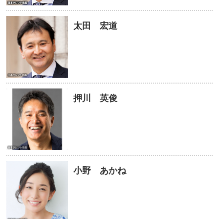
太田 宏道
押川 英俊
小野 あかね