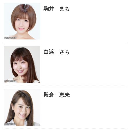
駒井 まち
白浜 さち
殿倉 恵未