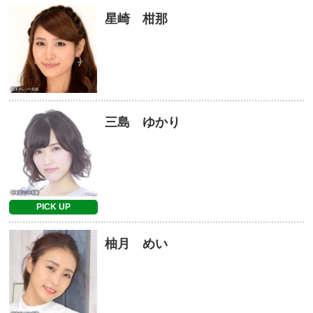
星崎 柑那
三島 ゆかり
PICK UP
柚月 めい