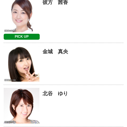
彼方 茜香
PICK UP
金城 真央
北谷 ゆり