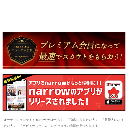
オーディションサイト narrow(ナロー)なら、「有名になりたい人」、「芸能人になり
たい人」、「デビューしたい人」にピッタリの情報が見つかります。