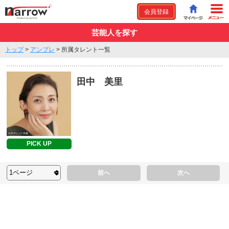
会員登録
芸能人を探す
トップ
>
アンプレ
>
所属タレント一覧
田中 美里
PICK UP
前へ
次へ