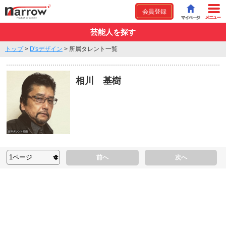
会員登録
芸能人を探す
トップ
>
D'sデザイン
>
所属タレント一覧
相川 基樹
前へ
次へ