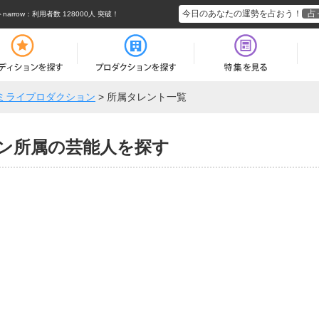
今日のあなたの運勢を占おう！
占
rrow
：利用者数 128000人 突破！
ミライプロダクション
>
所属タレント一覧
ン所属の芸能人を探す