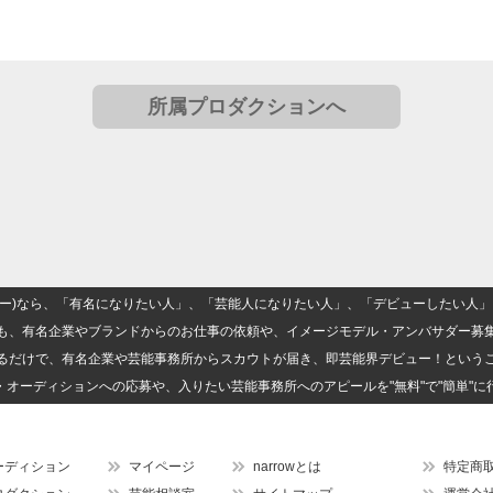
所属プロダクションへ
(ナロー)なら、「有名になりたい人」、「芸能人になりたい人」、「デビューしたい
も、有名企業やブランドからのお仕事の依頼や、イメージモデル・アンバサダー募
るだけで、有名企業や芸能事務所からスカウトが届き、即芸能界デビュー！という
・オーディションへの応募や、入りたい芸能事務所へのアピールを"無料"で"簡単"に
ーディション
マイページ
narrowとは
特定商