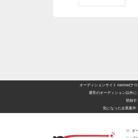
オーディションサイト narrow
通常のオーディション以外に
登録す
気になった企業案件
オ