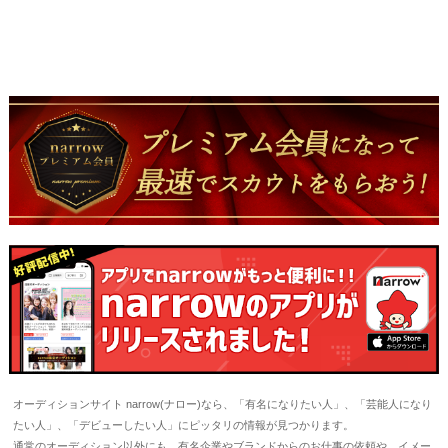
オーディションサイト narrow(ナロー)なら、「有名になりたい人」、「芸能人になり
たい人」、「デビューしたい人」にピッタリの情報が見つかります。
通常のオーディション以外にも、有名企業やブランドからのお仕事の依頼や、イメー