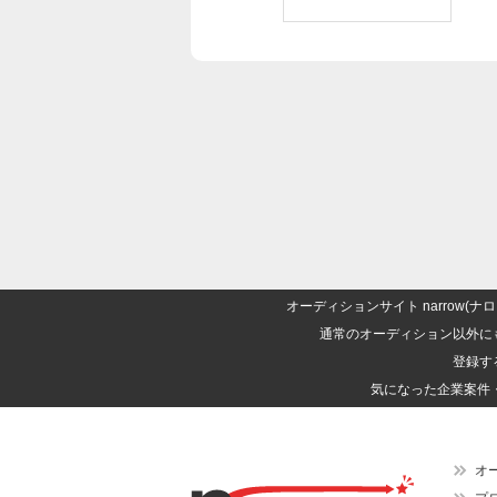
オーディションサイト narrow
通常のオーディション以外に
登録す
気になった企業案件
オ