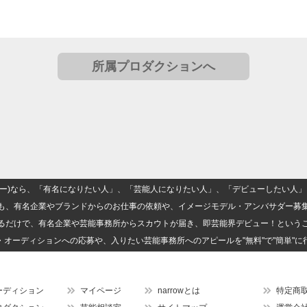
所属プロダクションへ
(ナロー)なら、「有名になりたい人」、「芸能人になりたい人」、「デビューしたい
も、有名企業やブランドからのお仕事の依頼や、イメージモデル・アンバサダー募
るだけで、有名企業や芸能事務所からスカウトが届き、即芸能界デビュー！という
・オーディションへの応募や、入りたい芸能事務所へのアピールを"無料"で"簡単"に
ーディション
マイページ
narrowとは
特定商