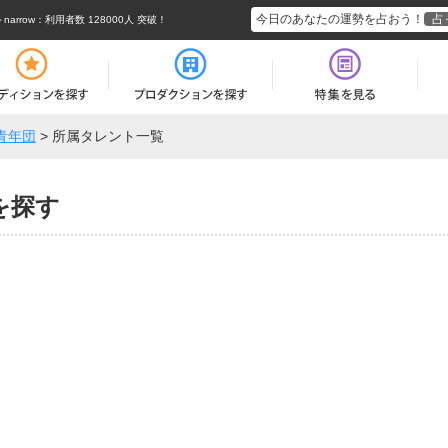
今日のあなたの運勢を占おう！
占
rrow
：利用者数 128000人 突破！
青年団
>
所属タレント一覧
を探す