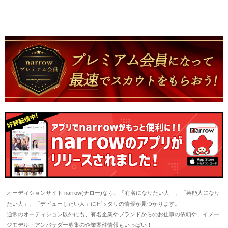
オーディションサイト narrow(ナロー)なら、「有名になりたい人」、「芸能人になり
たい人」、「デビューしたい人」にピッタリの情報が見つかります。
通常のオーディション以外にも、有名企業やブランドからのお仕事の依頼や、イメー
ジモデル・アンバサダー募集の企業案件情報もいっぱい！