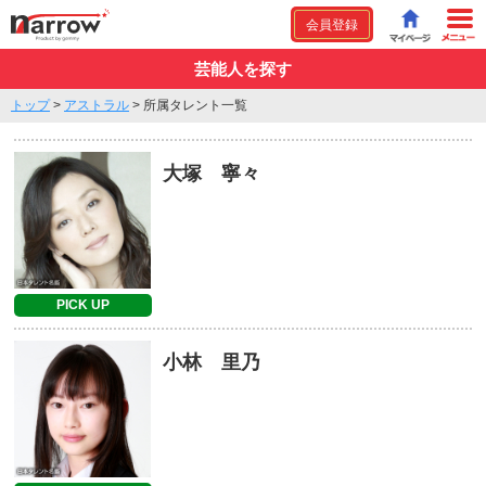
会員登録
芸能人を探す
トップ
>
アストラル
>
所属タレント一覧
大塚 寧々
PICK UP
小林 里乃