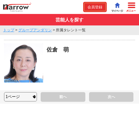
会員登録
芸能人を探す
トップ
>
グループアンダリン
>
所属タレント一覧
佐倉 萌
前へ
次へ