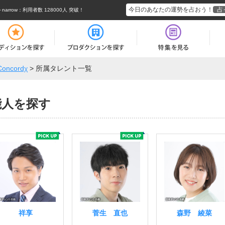
今日のあなたの運勢を占おう！
占
rrow
：利用者数 128000人 突破！
Concordχ
>
所属タレント一覧
芸能人を探す
祥享
菅生 直也
森野 綾菜