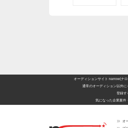
オーディションサイト narrow
通常のオーディション以外に
登録す
気になった企業案件
オ