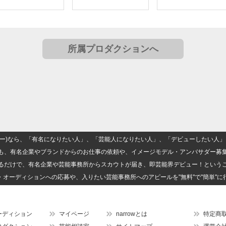
所属プロダクションへ
(ナロー)なら、「有名になりたい人」、「芸能人になりたい人」、「デビューしたい
も、有名企業やブランドからのお仕事の依頼や、イメージモデル・アンバサダー募
るだけで、有名企業や芸能事務所からスカウトが届き、即芸能界デビュー！という
・オーディションへの応募や、入りたい芸能事務所へのアピールを"無料"で"簡単"に
ーディション
マイページ
narrowとは
特定商