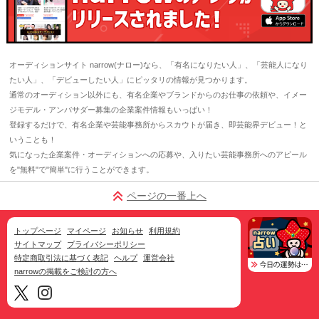
オーディションサイト narrow(ナロー)なら、「有名になりたい人」、「芸能人になり
たい人」、「デビューしたい人」にピッタリの情報が見つかります。
通常のオーディション以外にも、有名企業やブランドからのお仕事の依頼や、イメー
ジモデル・アンバサダー募集の企業案件情報もいっぱい！
登録するだけで、有名企業や芸能事務所からスカウトが届き、即芸能界デビュー！と
いうことも！
気になった企業案件・オーディションへの応募や、入りたい芸能事務所へのアピール
を"無料"で"簡単"に行うことができます。
ページの一番上へ
トップページ
マイページ
お知らせ
利用規約
サイトマップ
プライバシーポリシー
特定商取引法に基づく表記
ヘルプ
運営会社
narrowの掲載をご検討の方へ