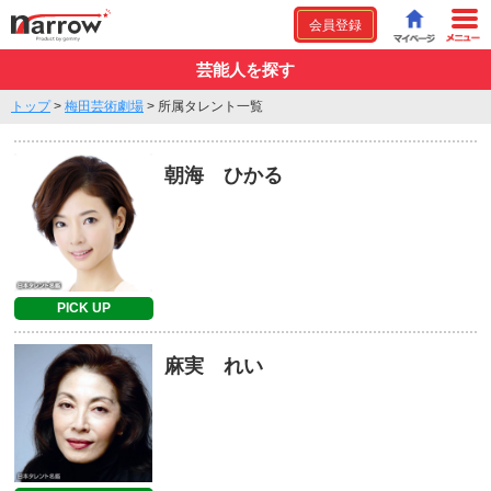
会員登録
芸能人を探す
トップ
>
梅田芸術劇場
>
所属タレント一覧
朝海 ひかる
PICK UP
麻実 れい