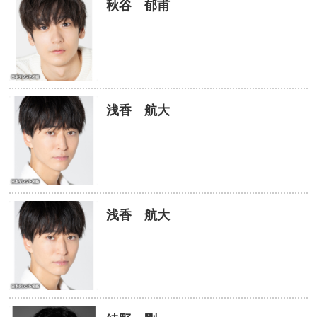
秋谷 郁甫
浅香 航大
浅香 航大