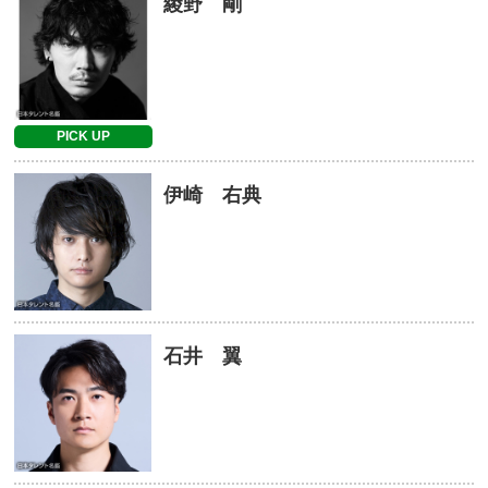
綾野 剛
PICK UP
伊崎 右典
石井 翼