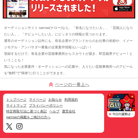
オーディションサイト narrow(ナロー)なら、「有名になりたい人」、「芸能人になり
たい人」、「デビューしたい人」にピッタリの情報が見つかります。
通常のオーディション以外にも、有名企業やブランドからのお仕事の依頼や、イメー
ジモデル・アンバサダー募集の企業案件情報もいっぱい！
登録するだけで、有名企業や芸能事務所からスカウトが届き、即芸能界デビュー！と
いうことも！
気になった企業案件・オーディションへの応募や、入りたい芸能事務所へのアピール
を"無料"で"簡単"に行うことができます。
ページの一番上へ
トップページ
マイページ
お知らせ
利用規約
サイトマップ
プライバシーポリシー
特定商取引法に基づく表記
ヘルプ
運営会社
narrowの掲載をご検討の方へ