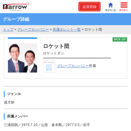
会員登録
グループ詳細
トップ
>
グレープカンパニー
>
所属タレント一覧
>
ロケット団
PICK UP
ロケット団
ロケットダン
グレープカンパニー
所属
ジャンル
漫才師
所属メンバー
三浦昌朗／1974.7.10／山形 倉本剛／1977.5.5／岩手