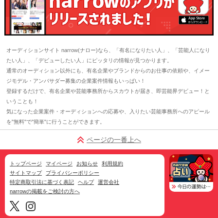
オーディションサイト narrow(ナロー)なら、「有名になりたい人」、「芸能人になり
たい人」、「デビューしたい人」にピッタリの情報が見つかります。
通常のオーディション以外にも、有名企業やブランドからのお仕事の依頼や、イメー
ジモデル・アンバサダー募集の企業案件情報もいっぱい！
登録するだけで、有名企業や芸能事務所からスカウトが届き、即芸能界デビュー！と
いうことも！
気になった企業案件・オーディションへの応募や、入りたい芸能事務所へのアピール
を"無料"で"簡単"に行うことができます。
ページの一番上へ
トップページ
マイページ
お知らせ
利用規約
サイトマップ
プライバシーポリシー
特定商取引法に基づく表記
ヘルプ
運営会社
narrowの掲載をご検討の方へ