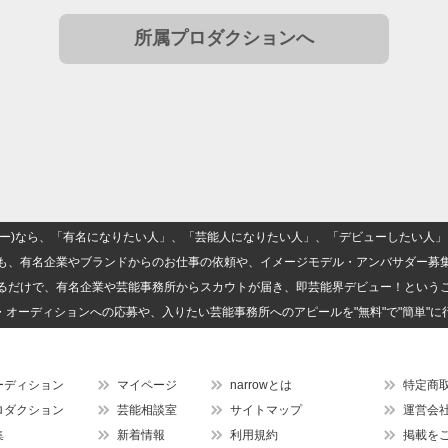
所属プロダクションへ
(ナロー)なら、「有名になりたい人」、「芸能人になりたい人」、「デビューしたい
も、有名企業やブランドからのお仕事の依頼や、イメージモデル・アンバサダー募
るだけで、有名企業や芸能事務所からスカウトが届き、即芸能界デビュー！という
・オーディションへの応募や、入りたい芸能事務所へのアピールを"無料"で"簡単"に
ーディション
マイページ
narrowとは
特定商
ロダクション
芸能相談室
サイトマップ
運営会
集
新着情報
利用規約
掲載を