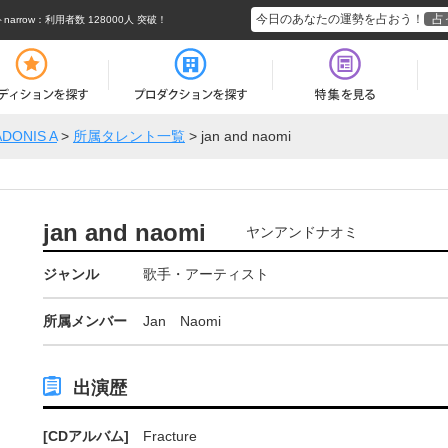
今日のあなたの運勢を占おう！
占
rrow
：利用者数 128000人 突破！
ADONIS A
>
所属タレント一覧
>
jan and naomi
jan and naomi
ヤンアンドナオミ
ジャンル
歌手・アーティスト
所属メンバー
Jan Naomi
出演歴
[CDアルバム]
Fracture