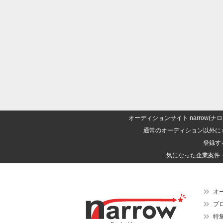
オーディションサイト narrow
通常のオーディション以外に
登録す
気になった企業案件
オ
プ
特