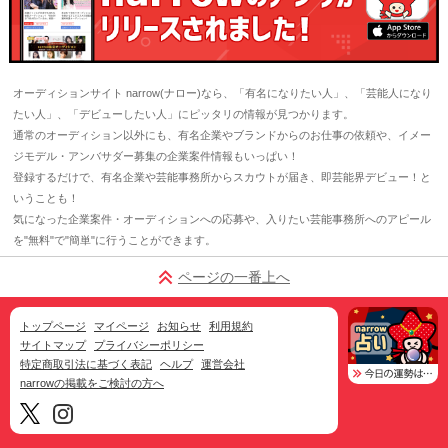
オーディションサイト narrow(ナロー)なら、「有名になりたい人」、「芸能人になり
たい人」、「デビューしたい人」にピッタリの情報が見つかります。
通常のオーディション以外にも、有名企業やブランドからのお仕事の依頼や、イメー
ジモデル・アンバサダー募集の企業案件情報もいっぱい！
登録するだけで、有名企業や芸能事務所からスカウトが届き、即芸能界デビュー！と
いうことも！
気になった企業案件・オーディションへの応募や、入りたい芸能事務所へのアピール
を"無料"で"簡単"に行うことができます。
ページの一番上へ
トップページ
マイページ
お知らせ
利用規約
サイトマップ
プライバシーポリシー
特定商取引法に基づく表記
ヘルプ
運営会社
narrowの掲載をご検討の方へ