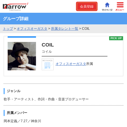
会員登録
グループ詳細
トップ
>
オフィスオーガスタ
>
所属タレント一覧
>
COIL
PICK UP
COIL
コイル
オフィスオーガスタ
所属
ジャンル
歌手・アーティスト、作詞・作曲・音楽プロデューサー
所属メンバー
岡本定義／7.27／神奈川