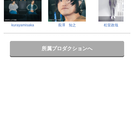
kurayamisaka
長澤 知之
松室政哉
所属プロダクションへ