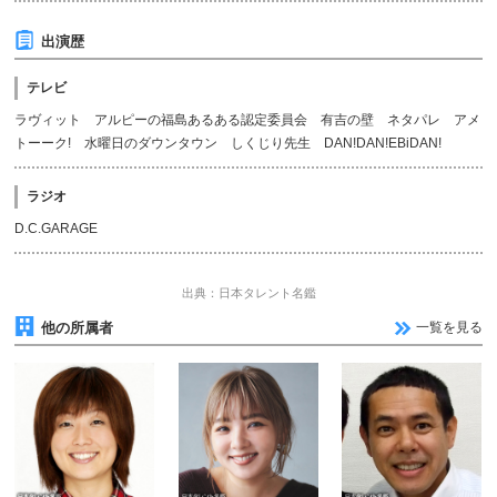
出演歴
テレビ
ラヴィット アルピーの福島あるある認定委員会 有吉の壁 ネタパレ アメ
トーーク! 水曜日のダウンタウン しくじり先生 DAN!DAN!EBiDAN!
ラジオ
D.C.GARAGE
出典：日本タレント名鑑
他の所属者
一覧を見る