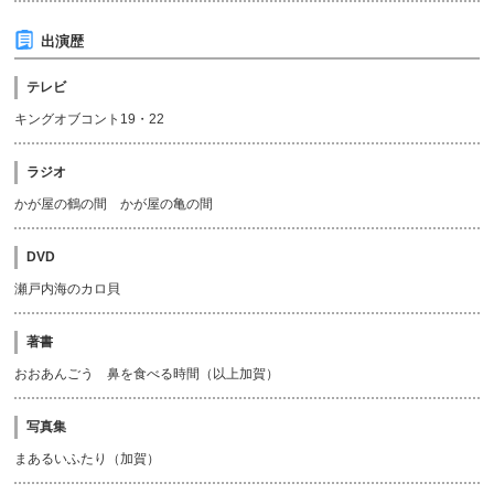
出演歴
テレビ
キングオブコント19・22
ラジオ
かが屋の鶴の間 かが屋の亀の間
DVD
瀬戸内海のカロ貝
著書
おおあんごう 鼻を食べる時間（以上加賀）
写真集
まあるいふたり（加賀）