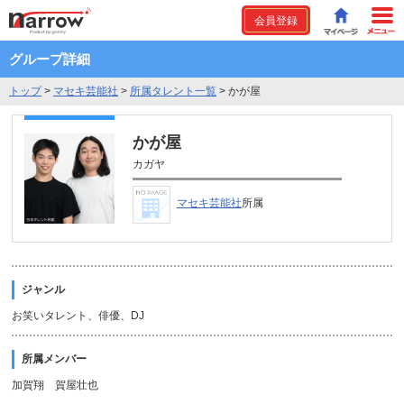
会員登録
グループ詳細
トップ
>
マセキ芸能社
>
所属タレント一覧
>
かが屋
かが屋
カガヤ
マセキ芸能社
所属
ジャンル
お笑いタレント、俳優、DJ
所属メンバー
加賀翔 賀屋壮也