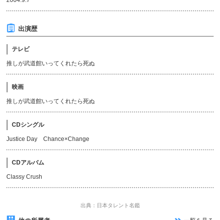
2004.9.7
出演歴
テレビ
推しが武道館いってくれたら死ぬ
映画
推しが武道館いってくれたら死ぬ
CDシングル
Justice Day Chance×Change
CDアルバム
Classy Crush
出典：日本タレント名鑑