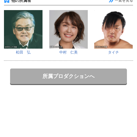
他の所属者
一覧を見る
松田 弘
中村 仁美
タイチ
所属プロダクションへ