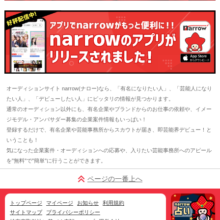
オーディションサイト narrow(ナロー)なら、「有名になりたい人」、「芸能人になり
たい人」、「デビューしたい人」にピッタリの情報が見つかります。
通常のオーディション以外にも、有名企業やブランドからのお仕事の依頼や、イメー
ジモデル・アンバサダー募集の企業案件情報もいっぱい！
登録するだけで、有名企業や芸能事務所からスカウトが届き、即芸能界デビュー！と
いうことも！
気になった企業案件・オーディションへの応募や、入りたい芸能事務所へのアピール
を"無料"で"簡単"に行うことができます。
ページの一番上へ
トップページ
マイページ
お知らせ
利用規約
サイトマップ
プライバシーポリシー