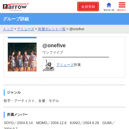
会員登録
グループ詳細
トップ
>
アミューズ
>
所属タレント一覧
>
@onefive
@onefive
ワンファイブ
アミューズ
所属
ジャンル
歌手・アーティスト、女優、モデル
所属メンバー
SOYO／2004.6.14 MOMO／2004.12.8 KANO／2004.8.28 GUMI／