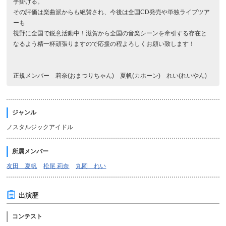
手掛ける。
その評価は楽曲派からも絶賛され、今後は全国CD発売や単独ライブツア
ーも
視野に全国で鋭意活動中！滋賀から全国の音楽シーンを牽引する存在と
なるよう精一杯頑張りますので応援の程よろしくお願い致します！
正規メンバー 莉奈(おまつりちゃん) 夏帆(カホーン) れい(れいやん)
ジャンル
ノスタルジックアイドル
所属メンバー
友田 夏帆
松尾 莉奈
丸岡 れい
出演歴
コンテスト