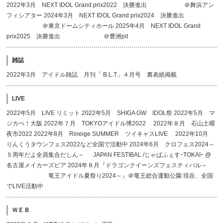
2022年3月 NEXT IDOL Grand prix2022 決勝進出 ＠舞浜アン
フィシアター 2024年3月 NEXT IDOL Grand prix2024 決勝進出
＠東京ドームシティホール 2025年4月 NEXT IDOL Grand
prix2025 決勝進出 ＠豊洲pit
雑誌
2022年3月 アイドル雑誌 月刊「 B.L.T」４月号 裏表紙掲載
LIVE
2022年5月 LIVE リミット 2022年5月 SHIGA GW IDOL祭 2022年5月 マ
ジカぺ！大阪 2022年７月 TOKYOアイドル博2022 2022年８月 石山土曜
夜市2022 2022年8月 Rineige SUMMER ツイキャスLIVE 2022年10月
りんくうタウンフェス2022など全国で活動中 2024年6月 クロフェス2024～
５周年だよ全員集合だしん～ JAPAN FESTIBAL /じゃぱふぇすｰTOKAIｰ @
名古屋メイカーズピア 2024年８月『ドラゴンクイーンズフェスティバル～
竜王アイドル夏祭り2024～』＠竜王総合運動公園 現在、全国
でLIVE活動中
ＷＥＢ