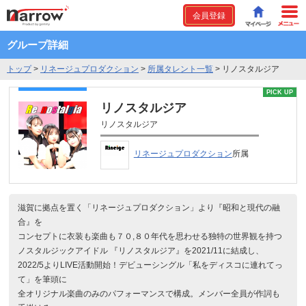
会員登録
グループ詳細
トップ
>
リネージュプロダクション
>
所属タレント一覧
>
リノスタルジア
PICK UP
リノスタルジア
リノスタルジア
リネージュプロダクション
所属
滋賀に拠点を置く「リネージュプロダクション」より『昭和と現代の融
合』を
コンセプトに衣装も楽曲も７０,８０年代を思わせる独特の世界観を持つ
ノスタルジックアイドル 『リノスタルジア』を2021/11に結成し、
2022/5よりLIVE活動開始！デビューシングル「私をディスコに連れてっ
て」を筆頭に
全オリジナル楽曲のみのパフォーマンスで構成。メンバー全員が作詞も