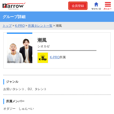
会員登録
グループ詳細
トップ
>
K-PRO
>
所属タレント一覧
>
潮風
潮風
シオカゼ
K-PRO
所属
ジャンル
お笑いタレント、DJ、タレント
所属メンバー
オダジー しゅんぺい