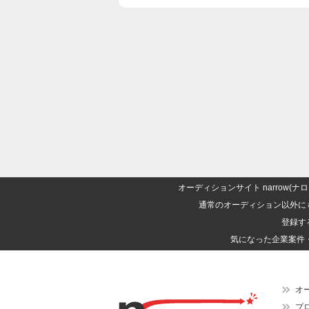
オーディションサイト narrow
通常のオーディション以外に
登録す
気になった企業案件
オ
プ