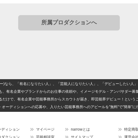
所属プロダクションへ
(ナロー)なら、「有名になりたい人」、「芸能人になりたい人」、「デビューしたい
も、有名企業やブランドからのお仕事の依頼や、イメージモデル・アンバサダー募
るだけで、有名企業や芸能事務所からスカウトが届き、即芸能界デビュー！という
・オーディションへの応募や、入りたい芸能事務所へのアピールを"無料"で"簡単"に
ーディション
マイページ
narrowとは
特定商
ロダクション
芸能相談室
サイトマップ
運営会