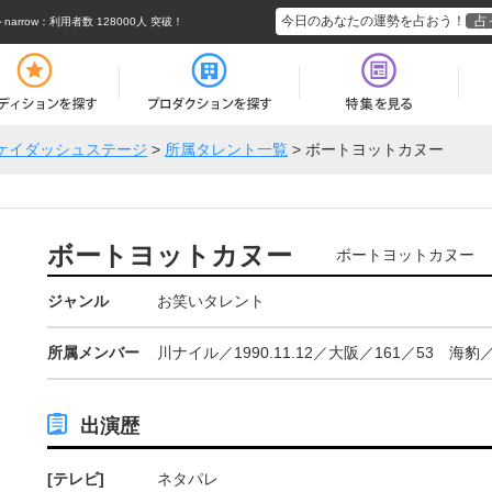
今日のあなたの運勢を占おう！
占
rrow
：利用者数 128000人 突破！
ケイダッシュステージ
>
所属タレント一覧
>
ボートヨットカヌー
ボートヨットカヌー
ボートヨットカヌー
ジャンル
お笑いタレント
所属メンバー
川ナイル／1990.11.12／大阪／161／53 海豹／1
出演歴
[テレビ]
ネタパレ