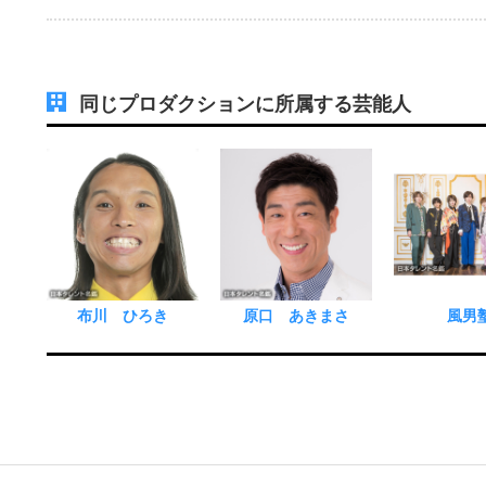
同じプロダクションに所属する芸能人
布川 ひろき
原口 あきまさ
風男