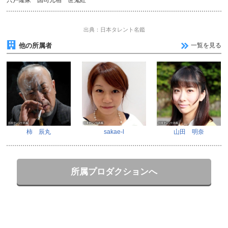
宍戸隆家 国司元相 世鬼紅
出典：日本タレント名鑑
他の所属者
一覧を見る
柿 辰丸
sakae-l
山田 明奈
所属プロダクションへ