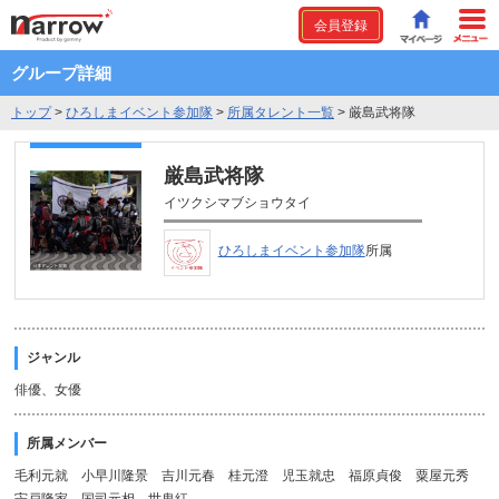
会員登録
グループ詳細
トップ
>
ひろしまイベント参加隊
>
所属タレント一覧
>
厳島武将隊
厳島武将隊
イツクシマブショウタイ
ひろしまイベント参加隊
所属
ジャンル
俳優、女優
所属メンバー
毛利元就 小早川隆景 吉川元春 桂元澄 児玉就忠 福原貞俊 粟屋元秀