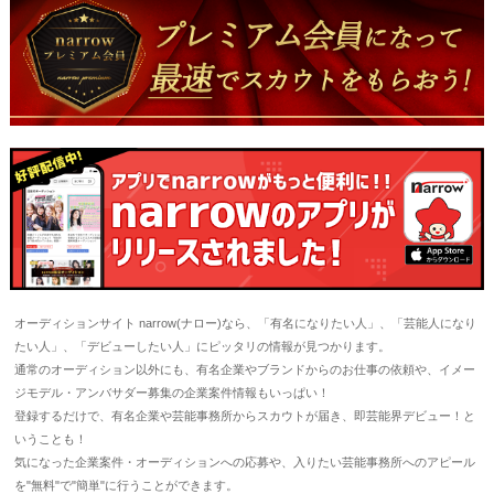
オーディションサイト narrow(ナロー)なら、「有名になりたい人」、「芸能人になり
たい人」、「デビューしたい人」にピッタリの情報が見つかります。
通常のオーディション以外にも、有名企業やブランドからのお仕事の依頼や、イメー
ジモデル・アンバサダー募集の企業案件情報もいっぱい！
登録するだけで、有名企業や芸能事務所からスカウトが届き、即芸能界デビュー！と
いうことも！
気になった企業案件・オーディションへの応募や、入りたい芸能事務所へのアピール
を"無料"で"簡単"に行うことができます。