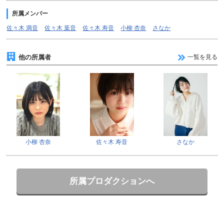
所属メンバー
佐々木 満音
佐々木 葉音
佐々木 寿音
小柳 杏奈
さなか
他の所属者
一覧を見る
小柳 杏奈
佐々木 寿音
さなか
所属プロダクションへ