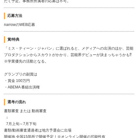
だく予定。事務所所属者の応募は不可。
応募方法
narrowのWEB応募
賞/特典
「ミス・ティーン・ジャパン」に選ばれると、メディアへの出演のほか、芸能
プロダクションからスカウトがかかり、芸能界デビューが決まっちゃうかも⁉
※学業優先の活動となる。
グランプリの副賞は
・賞金 100万円
・ABEMA 番組出演権
選考の流れ
書類審査 または 動画審査
↓
7月上旬～7月下旬
書類/動画審査通過者は地方予選会に出場
開催地 全国15箇所で開催予定！※オンライン開催の可能性有