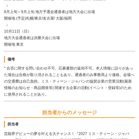
↓
8月上旬～9月上旬 地方予選会通過者は地方大会に出場
開催地 (予定)札幌/東京/名古屋/ 大阪/福岡
↓
10月11日（日）
地方大会通過者は決勝大会に出場
開催地 東京
備考
* 合否に関する問い合わせ不可。応募書類の返却不可。本人情報に誤りがあっ
た場合は合格が取り消されることもあり。通過者のみ事務局より連絡。会場へ
の交通費は自己負担。ミス・ティーン・ジャパンの協賛企業の営業活動(最新
情報のお知らせ・商品開発等) 関連する企業の活動(イベント・登録等)のため
に使用されることがあり。
担当者からのメッセージ
担当者
芸能界デビューの夢を叶える大チャンス！『2027 ミス・ティーン・ジャパ