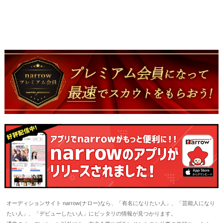
オーディションサイト narrow(ナロー)なら、「有名になりたい人」、「芸能人になり
たい人」、「デビューしたい人」にピッタリの情報が見つかります。