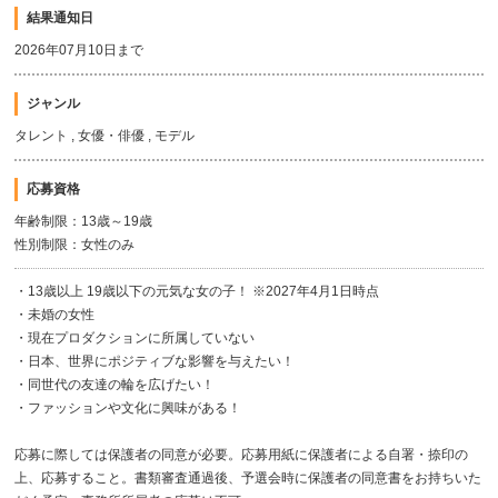
結果通知日
2026年07月10日まで
ジャンル
タレント , 女優・俳優 , モデル
応募資格
年齢制限：13歳～19歳
性別制限：女性のみ
・13歳以上 19歳以下の元気な女の子！ ※2027年4月1日時点
・未婚の女性
・現在プロダクションに所属していない
・日本、世界にポジティブな影響を与えたい！
・同世代の友達の輪を広げたい！
・ファッションや文化に興味がある！
応募に際しては保護者の同意が必要。応募用紙に保護者による自署・捺印の
上、応募すること。書類審査通過後、予選会時に保護者の同意書をお持ちいた