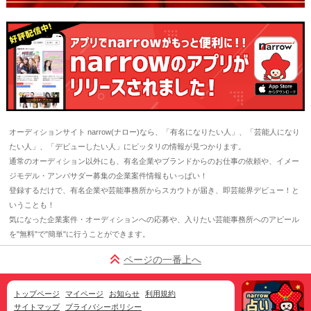
オーディションサイト narrow(ナロー)なら、「有名になりたい人」、「芸能人になり
たい人」、「デビューしたい人」にピッタリの情報が見つかります。
通常のオーディション以外にも、有名企業やブランドからのお仕事の依頼や、イメー
ジモデル・アンバサダー募集の企業案件情報もいっぱい！
登録するだけで、有名企業や芸能事務所からスカウトが届き、即芸能界デビュー！と
いうことも！
気になった企業案件・オーディションへの応募や、入りたい芸能事務所へのアピール
を"無料"で"簡単"に行うことができます。
ページの一番上へ
トップページ
マイページ
お知らせ
利用規約
サイトマップ
プライバシーポリシー