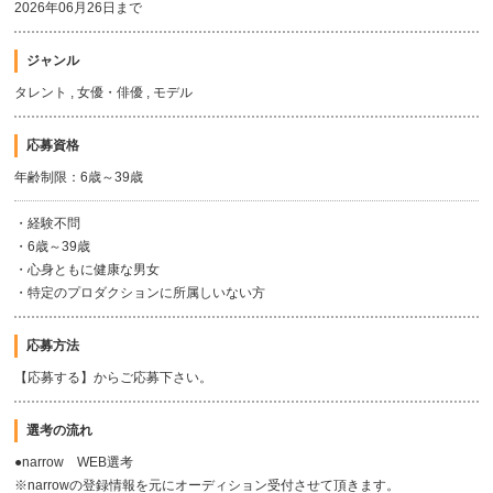
2026年06月26日まで
ジャンル
タレント , 女優・俳優 , モデル
応募資格
年齢制限：6歳～39歳
・経験不問
・6歳～39歳
・心身ともに健康な男女
・特定のプロダクションに所属しいない方
応募方法
【応募する】からご応募下さい。
選考の流れ
●narrow WEB選考
※narrowの登録情報を元にオーディション受付させて頂きます。