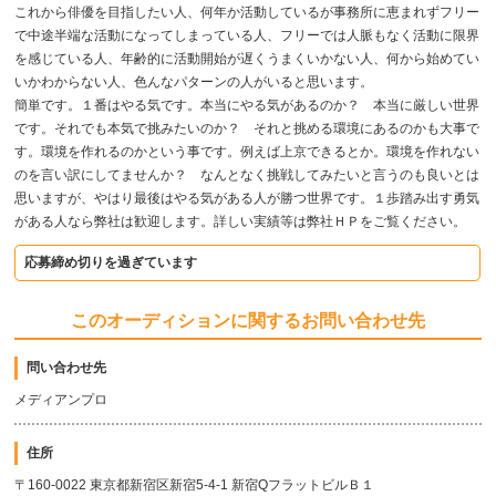
これから俳優を目指したい人、何年か活動しているが事務所に恵まれずフリー
で中途半端な活動になってしまっている人、フリーでは人脈もなく活動に限界
を感じている人、年齢的に活動開始が遅くうまくいかない人、何から始めてい
いかわからない人、色んなパターンの人がいると思います。
簡単です。１番はやる気です。本当にやる気があるのか？ 本当に厳しい世界
です。それでも本気で挑みたいのか？ それと挑める環境にあるのかも大事で
す。環境を作れるのかという事です。例えば上京できるとか。環境を作れない
のを言い訳にしてませんか？ なんとなく挑戦してみたいと言うのも良いとは
思いますが、やはり最後はやる気がある人が勝つ世界です。１歩踏み出す勇気
がある人なら弊社は歓迎します。詳しい実績等は弊社ＨＰをご覧ください。
応募締め切りを過ぎています
このオーディションに関するお問い合わせ先
問い合わせ先
メディアンプロ
住所
〒160-0022 東京都新宿区新宿5-4-1 新宿QフラットビルＢ１