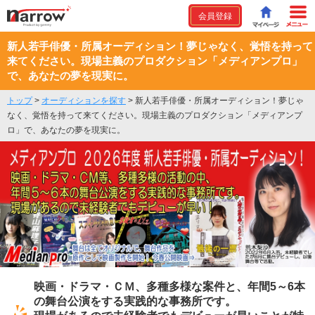
会員登録
新人若手俳優・所属オーディション！夢じゃなく、覚悟を持って
来てください。現場主義のプロダクション「メディアンプロ」
で、あなたの夢を現実に。
トップ
>
オーディションを探す
>
新人若手俳優・所属オーディション！夢じゃ
なく、覚悟を持って来てください。現場主義のプロダクション「メディアンプ
ロ」で、あなたの夢を現実に。
映画・ドラマ・ＣＭ、多種多様な案件と、年間5～6本
の舞台公演をする実践的な事務所です。