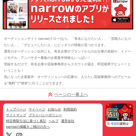
オーディションサイト narrow(ナロー)なら、「有名になりたい人」、「芸能人になり
たい人」、「デビューしたい人」にピッタリの情報が見つかります。
通常のオーディション以外にも、有名企業やブランドからのお仕事の依頼や、イメー
ジモデル・アンバサダー募集の企業案件情報もいっぱい！
登録するだけで、有名企業や芸能事務所からスカウトが届き、即芸能界デビュー！と
いうことも！
気になった企業案件・オーディションへの応募や、入りたい芸能事務所へのアピール
を"無料"で"簡単"に行うことができます。
ページの一番上へ
トップページ
マイページ
お知らせ
利用規約
サイトマップ
プライバシーポリシー
特定商取引法に基づく表記
ヘルプ
運営会社
narrowの掲載をご検討の方へ