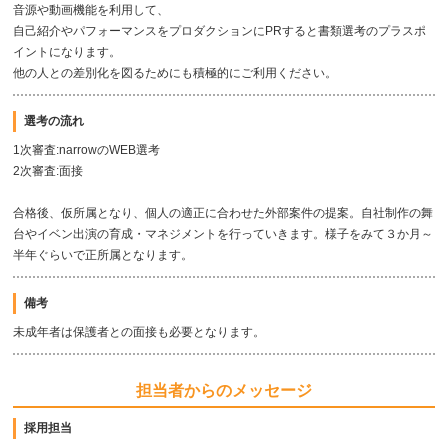
音源や動画機能を利用して、
自己紹介やパフォーマンスをプロダクションにPRすると書類選考のプラスポ
イントになります。
他の人との差別化を図るためにも積極的にご利用ください。
選考の流れ
1次審査:narrowのWEB選考
2次審査:面接
合格後、仮所属となり、個人の適正に合わせた外部案件の提案。自社制作の舞
台やイベン出演の育成・マネジメントを行っていきます。様子をみて３か月～
半年ぐらいで正所属となります。
備考
未成年者は保護者との面接も必要となります。
担当者からのメッセージ
採用担当