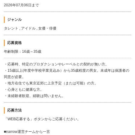
2026年07月06日まで
ジャンル
タレント , アイドル , 女優・俳優
応募資格
年齢制限：16歳～35歳
・応募時、特定のプロダクションやレーベルとの契約が無い方。
・15歳以上(年度中学校卒業見込み）から35歳程度の男女。未成年は保護者の
同意が必要。
・地方在住でも東京近郊に上京予定（または可能）の方。
・心身ともに健康な方。
・未経験者歓迎。経験は問いません。
応募方法
「WEB応募する」ボタンからご応募ください。
■narrow運営チームから一言