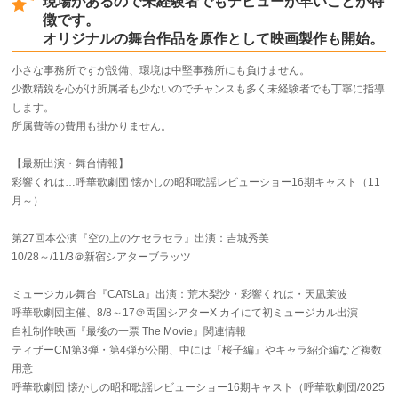
現場があるので未経験者でもデビューが早いことが特
徴です。
オリジナルの舞台作品を原作として映画製作も開始。
小さな事務所ですが設備、環境は中堅事務所にも負けません。
少数精鋭を心がけ所属者も少ないのでチャンスも多く未経験者でも丁寧に指導
します。
所属費等の費用も掛かりません。
【最新出演・舞台情報】
彩響くれは…呼華歌劇団 懐かしの昭和歌謡レビューショー16期キャスト（11
月～）
第27回本公演『空の上のケセラセラ』出演：吉城秀美
10/28～/11/3＠新宿シアターブラッツ
ミュージカル舞台『CATsLa』出演：荒木梨沙・彩響くれは・天凪茉波
呼華歌劇団主催、8/8～17＠両国シアターX カイにて初ミュージカル出演
自社制作映画『最後の一票 The Movie』関連情報
ティザーCM第3弾・第4弾が公開、中には『桜子編』やキャラ紹介編など複数
用意
呼華歌劇団 懐かしの昭和歌謡レビューショー16期キャスト（呼華歌劇団/2025