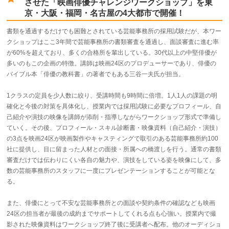
させた「映画俳優チャレンジワークショップ」を東
京・大阪・福岡・名古屋の4大都市で開催！
書類を通過するだけでも困難とされている芸能事務所の採用試験だが、本ワー
クショップはここ3年間で芸能事務所の書類審査を通過し、面談審査に進む率
が60%を超えており、多くの合格所を輩出している。30代以上の中堅俳優が
多いのもこの企画の特徴。講師は映画24区のプロデューサーであり、俳優の
バイブル本「俳優の教科書」の著者でもある三谷一夫氏が担当。
1クラスの定員を少人数に絞り、受講時間も9時間に倍増。1人1人の課題の明
確化と今後の対策を具体化し、授業内では採用試験に必要なプロフィール、自
己紹介や演技の映像を講師が添削・指導しながらワークショップ形式で準備し
ていく。その後、プロフィール・スキル診断書・映像資料（自己紹介・演技）
の3点を映画24区が映画製作やキャスティングで取引のある芸能事務所約100
社に提供し、目に留まった人材との面接・所属への橋渡しを行う。通常の書類
審査だけでは伝わりにくい各自の魅力や、演技をしている姿を映像にして、多
数の芸能事務所のスタッフに一度にプレゼンテーションすることが可能とな
る。
また、俳優にとって不安な芸能事務所との面談や契約条件の確認なども映画
24区の担当者が最後の成約までサポートしてくれる点も心強い。授業内で撮
影された映像資料はワークショップ終了後に受講者へ配布。他のオーディショ