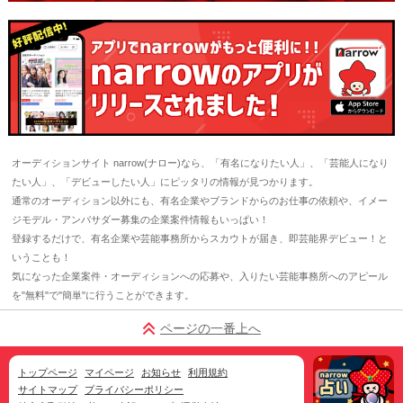
オーディションサイト narrow(ナロー)なら、「有名になりたい人」、「芸能人になり
たい人」、「デビューしたい人」にピッタリの情報が見つかります。
通常のオーディション以外にも、有名企業やブランドからのお仕事の依頼や、イメー
ジモデル・アンバサダー募集の企業案件情報もいっぱい！
登録するだけで、有名企業や芸能事務所からスカウトが届き、即芸能界デビュー！と
いうことも！
気になった企業案件・オーディションへの応募や、入りたい芸能事務所へのアピール
を"無料"で"簡単"に行うことができます。
ページの一番上へ
トップページ
マイページ
お知らせ
利用規約
サイトマップ
プライバシーポリシー