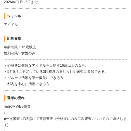
2026年07月12日まで
ジャンル
アイドル
応募資格
年齢制限：16歳以上
性別制限：女性のみ
・心身共に健康なアイドルを目指す16歳以上の女性。
・5月6月に予定している3回程度の振り入れや練習に参加できる。
・グループ活動を第一優先にできる方。
・都内を中心に活動できる方。
選考の流れ
narrow WEB審査
↓
■一次審査 LINE@にて書類審査 (合格者にのみ二次審査についてのご連絡しま
す)