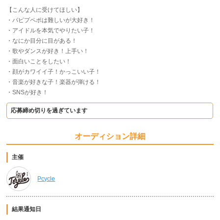
【こんな人に受けてほしい】
・パピプペポは難しいが大好き！
・アイドルを本気でやりたい子！
・なにか目分に目がある！
・歌やダンスが好き！上手い！
・面白いことをしたい！
・顔がカワイイ子！かっこいい子！
・音楽が好きな子！楽器が弾ける！
・SNSが好き！
応募締め切りを過ぎています
オーディション詳細
主催
Pcycle
結果通知日