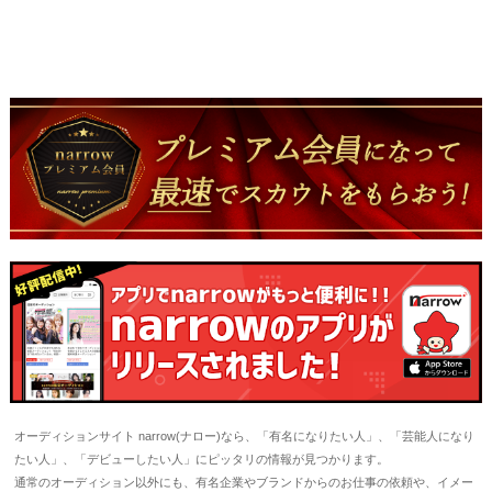
オーディションサイト narrow(ナロー)なら、「有名になりたい人」、「芸能人になり
たい人」、「デビューしたい人」にピッタリの情報が見つかります。
通常のオーディション以外にも、有名企業やブランドからのお仕事の依頼や、イメー