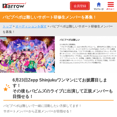
会員登録
パピプペポは難しいサポート研修生メンバーを募集！
トップ
>
オーディションを探す
>
パピプペポは難しいサポート研修生メンバー
を募集！
6月23日Zepp Shinjukuワンマンにてお披露目しま
す！
その後もパピムズのライブに出演して正規メンバーも
目指せる！
パピプペポは難しいで一緒に活動したい方探してます！
サポートメンバーから正規メンバーが目指せる！