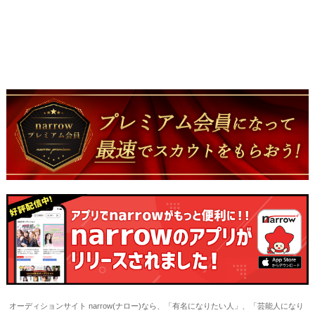
オーディションサイト narrow(ナロー)なら、「有名になりたい人」、「芸能人になり