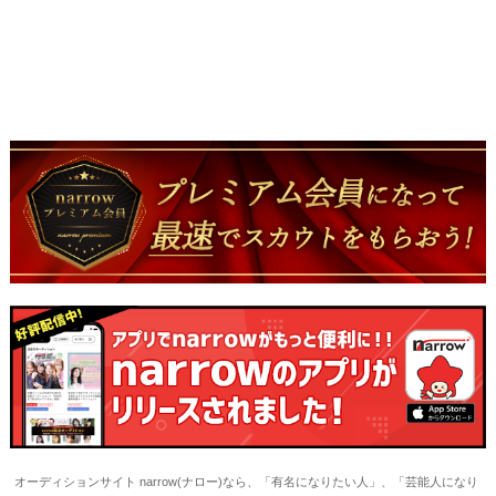
オーディションサイト narrow(ナロー)なら、「有名になりたい人」、「芸能人になり